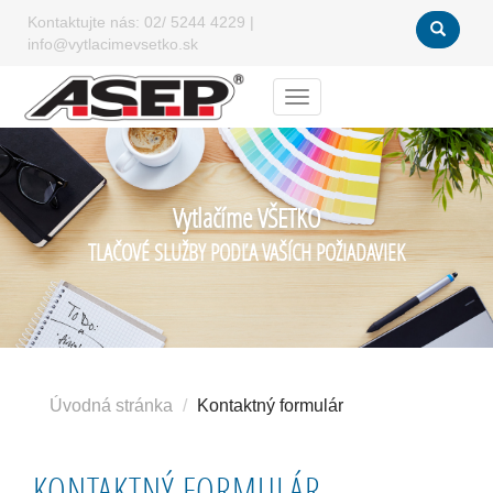
Kontaktujte nás:
02/ 5244 4229
|
info@vytlacimevsetko.sk
Menu
Vytlačíme VŠETKO
TLAČOVÉ SLUŽBY PODĽA VAŠÍCH POŽIADAVIEK
Úvodná stránka
Kontaktný formulár
KONTAKTNÝ FORMULÁR