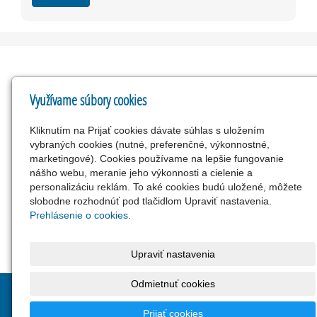
Využívame súbory cookies
Kontakty
Kliknutím na Prijať cookies dávate súhlas s uložením
A.S.E.P., spol. s r.o.
vybraných cookies (nutné, preferenčné, výkonnostné,
Radlinského 27
marketingové). Cookies používame na lepšie fungovanie
info@vytlacimevsetko.sk
nášho webu, meranie jeho výkonnosti a cielenie a
personalizáciu reklám. To aké cookies budú uložené, môžete
www.asep.sk
slobodne rozhodnúť pod tlačidlom Upraviť nastavenia.
02/ 5244 4229
Prehlásenie o cookies.
Facebook
Upraviť nastavenia
Odmietnuť cookies
© 2026
A.S.E.P., spol. s r.o.
- Tlačové služby podľa Vaších
požiadaviek
|
Mapa webu
Prijať cookies